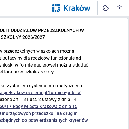
LI I ODDZIAŁÓW PRZEDSZKOLNYCH W
SZKOLNY 2026/2027
ów przedszkolnych w szkołach można
rekrutacyjny dla rodziców funkcjonuje
od
nioski w formie papierowej można składać
ktora przedszkola/ szkoły.
wykorzystaniem systemu informatycznego –
tacje-krakow.pzo.edu.pl/formico-public/
.
eślone art. 131 ust. 2 ustawy z dnia 14
50/17 Rady Miasta Krakowa z dnia 15
 samorządowych przedszkoli na drugim
zbędnych do potwierdzania tych kryteriów