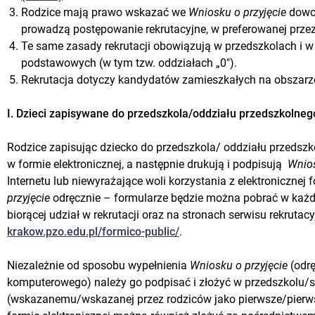
Rodzice mają prawo wskazać we
Wniosku o przyjęcie
dowol
prowadzą postępowanie rekrutacyjne, w preferowanej przez 
Te same zasady rekrutacji obowiązują w przedszkolach i 
podstawowych (w tym tzw. oddziałach „0").
Rekrutacja dotyczy kandydatów zamieszkałych na obszarze
I. Dzieci zapisywane do przedszkola/oddziału przedszkolnego
Rodzice zapisując dziecko do przedszkola/ oddziału przedszk
w formie elektronicznej, a następnie drukują i podpisują
Wnios
Internetu lub niewyrażające woli korzystania z elektronicznej
przyjęcie
odręcznie – formularze będzie można pobrać w każ
biorącej udział w rekrutacji oraz na stronach serwisu rekruta
krakow.pzo.edu.pl/formico-public/
.
Niezależnie od sposobu wypełnienia
Wniosku o przyjęcie
(odrę
komputerowego) należy go podpisać i złożyć w przedszkolu/
(wskazanemu/wskazanej przez rodziców jako pierwsze/pierw