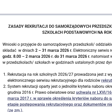
ZASADY REKRUTACJI DO SAMORZĄDOWYCH PRZEDSZKO
SZKOŁACH PODSTAWOWYCH NA ROK 
Wnioski o przyjęcie do samorządowych przedszkoli/ oddział
składać w dniach
2 – 31 marca 2026 r.
Elektroniczny serwis 
godz. 8.00 –
2 marca 2026 r.
do 31 marca 2026 r.
natomiast w
w przedszkolach/ szkołach w godzinach ustalonych przez dyre
Rekrutacja na rok szkolnych 2026/27 prowadzona jest z 
elektronicznego serwisu rekrutacyjnego dla rodziców
rekru
System rekrutacji oparty jest o jednolite kryteria naboru okr
grudnia 2016 r. Prawo oświatowe oraz
uchwałą nr LXVI/16
marca 2017 r. w sprawie określenia kryteriów naboru do
etapie postępowania rekrutacyjnego oraz dokumentów nie
(ze zm.)
.