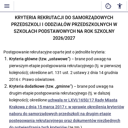
KRYTERIA REKRUTACJI DO SAMORZĄDOWYCH
PRZEDSZKOLI I ODDZIAŁÓW PRZEDSZKOLNYCH W
SZKOŁACH PODSTAWOWYCH NA ROK SZKOLNY
2026/2027
Postępowanie rekrutacyjne oparte jest o jednolite kryteria:
Kryteria główne (tzw. „ustawowe”)
– brane pod uwagę na
pierwszym etapie postępowania rekrutacyjnego (tj. w pierwszej
kolejności); określone art. 131 ust. 2 ustawy z dnia 14 grudnia
2016 r. Prawo oświatowe.
Kryteria dodatkowe (tzw. „gminne”)
– brane pod uwagę na
drugim etapie postępowania rekrutacyjnego (tj. w dalszej
kolejności); określone
uchwałą nr LXVI/1650/17 Rady Miasta
Krakowa z dnia 15 marca 2017 r. w sprawie określenia kryteriów
naboru do samorządowych przedszkoli na drugim etapie
postępowania rekrutacyjnego oraz dokumentów niezbędnych
do potwierdzania tych kryteriów
(ze zm.).