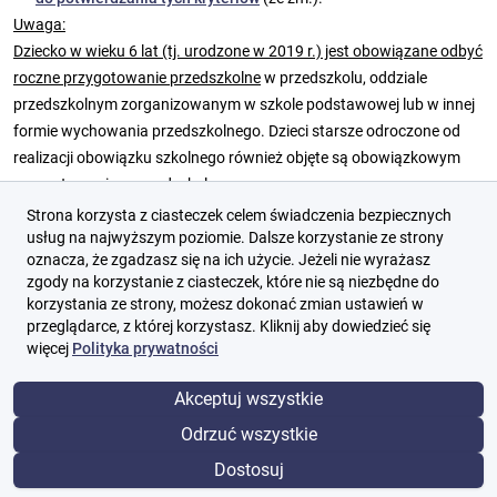
Uwaga:
Dziecko w wieku 6 lat (tj. urodzone w 2019 r.) jest obowiązane odbyć
roczne przygotowanie przedszkolne
w przedszkolu, oddziale
przedszkolnym zorganizowanym w szkole podstawowej lub w innej
formie wychowania przedszkolnego. Dzieci starsze odroczone od
realizacji obowiązku szkolnego również objęte są obowiązkowym
przygotowaniem przedszkolnym.
Strona korzysta z ciasteczek celem świadczenia bezpiecznych
P
usług na najwyższym poziomie. Dalsze korzystanie ze strony
u
oznacza, że zgadzasz się na ich użycie. Jeżeli nie wyrażasz
Dokumenty potwierdzające
n
zgody na korzystanie z ciasteczek, które nie są niezbędne do
kryteria, które należy
k
korzystania ze strony, możesz dokonać zmian ustawień w
Kryterium
przeglądarce, z której korzystasz. Kliknij aby dowiedzieć się
dołączyć do
Wniosku o
t
więcej
Polityka prywatności
przyjęcie
y
1
Akceptuj wszystkie
)
Odrzuć wszystkie
Kryteria główne
Dostosuj