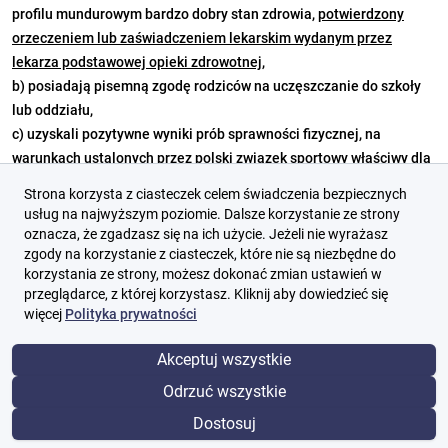
profilu mundurowym bardzo dobry stan zdrowia,
potwierdzony
orzeczeniem lub zaświadczeniem lekarskim wydanym przez
lekarza podstawowej opieki zdrowotnej,
b)
posiadają pisemną zgodę rodziców na uczęszczanie do szkoły
lub oddziału,
c)
uzyskali pozytywne wyniki prób sprawności fizycznej, na
warunkach ustalonych przez polski związek sportowy właściwy dla
danego sportu, w którym jest prowadzone szkolenie sportowe lub
Strona korzysta z ciasteczek celem świadczenia bezpiecznych
na warunkach ustalonych przez radę pedagogiczną, w przypadku
usług na najwyższym poziomie. Dalsze korzystanie ze strony
oddziałów przygotowania wojskowego i o profilu mundurowym.
oznacza, że zgadzasz się na ich użycie. Jeżeli nie wyrażasz
zgody na korzystanie z ciasteczek, które nie są niezbędne do
korzystania ze strony, możesz dokonać zmian ustawień w
Warunkiem koniecznym do przyjęcia do oddziału przygotowania
przeglądarce, z której korzystasz. Kliknij aby dowiedzieć się
wojskowego i oddziału o profilu mundurowym jest posiadanie
więcej
Polityka prywatności
obywatelstwa polskiego przez kandydata.
Akceptuj wszystkie
Terminy przeprowadzenia prób sprawności fizycznej ustalają
Odrzuć wszystkie
dyrektorzy szkół zgodnie z harmonogramem postępowania
rekrutacyjnego i postępowania uzupełniającego określonym przez
Dostosuj
Małopolskiego Kuratora Oświaty.